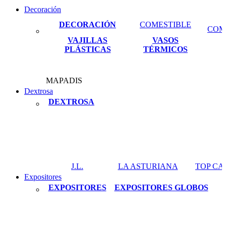
Decoración
DECORACIÓN
COMESTIBLE
COM
VAJILLAS
VASOS
PLÁSTICAS
TÉRMICOS
MAPADIS
Dextrosa
DEXTROSA
J.L.
LA ASTURIANA
TOP C
Expositores
EXPOSITORES
EXPOSITORES GLOBOS