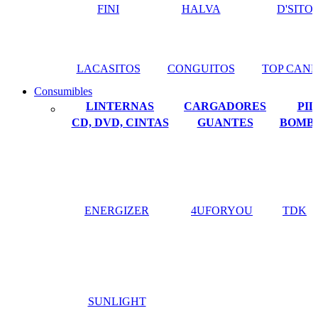
FINI
HALVA
D'SITO
LACASITOS
CONGUITOS
TOP CAN
Consumibles
LINTERNAS
CARGADORES
PIL
CD, DVD, CINTAS
GUANTES
BOMBI
ENERGIZER
4UFORYOU
TDK
SUNLIGHT