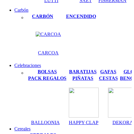
LUTTI
SAET
FISHERMAN
Carbón
CARBÓN
ENCENDIDO
CARCOA
Celebraciones
BOLSAS
BARATIJAS
GAFAS
GLO
PACK REGALOS
PIÑATAS
CESTAS
BENG
BALLOONIA
HAPPY CLAP
DEKORA
Cereales