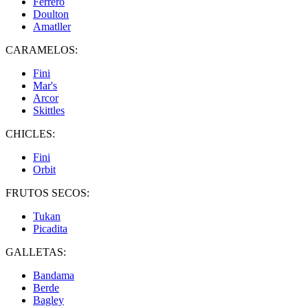
Ferrero
Doulton
Amatller
CARAMELOS:
Fini
Mar's
Arcor
Skittles
CHICLES:
Fini
Orbit
FRUTOS SECOS:
Tukan
Picadita
GALLETAS:
Bandama
Berde
Bagley