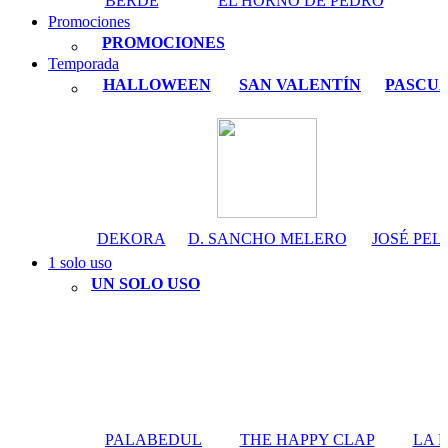
BERDÉ
EL HORNO DE PEDRO
Promociones
PROMOCIONES
Temporada
HALLOWEEN
SAN VALENTÍN
PASCU
DEKORA
D. SANCHO MELERO
JOSÉ PEL
1 solo uso
UN SOLO USO
PALABEDUL
THE HAPPY CLAP
LA 