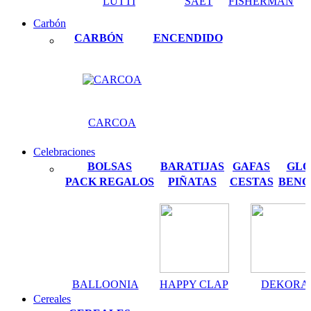
LUTTI
SAET
FISHERMAN
Carbón
CARBÓN
ENCENDIDO
CARCOA
Celebraciones
BOLSAS
BARATIJAS
GAFAS
GLO
PACK REGALOS
PIÑATAS
CESTAS
BENG
BALLOONIA
HAPPY CLAP
DEKORA
Cereales