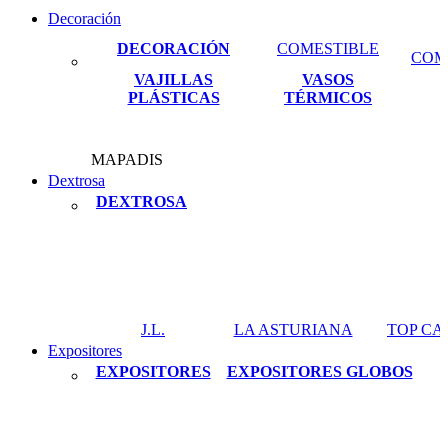
Decoración
DECORACIÓN
COMESTIBLE
COM
VAJILLAS
VASOS
PLÁSTICAS
TÉRMICOS
MAPADIS
Dextrosa
DEXTROSA
J.L.
LA ASTURIANA
TOP C
Expositores
EXPOSITORES
EXPOSITORES GLOBOS