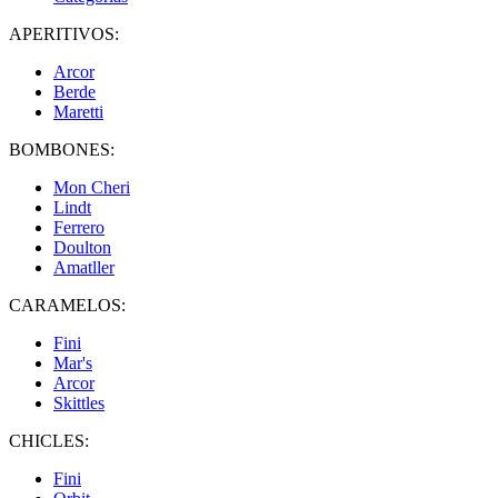
APERITIVOS:
Arcor
Berde
Maretti
BOMBONES:
Mon Cheri
Lindt
Ferrero
Doulton
Amatller
CARAMELOS:
Fini
Mar's
Arcor
Skittles
CHICLES:
Fini