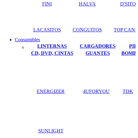
FINI
HALVA
D'SITO
LACASITOS
CONGUITOS
TOP CAN
Consumibles
LINTERNAS
CARGADORES
PIL
CD, DVD, CINTAS
GUANTES
BOMBI
ENERGIZER
4UFORYOU
TDK
SUNLIGHT