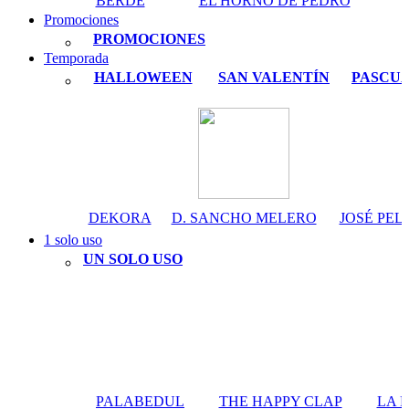
BERDÉ
EL HORNO DE PEDRO
Promociones
PROMOCIONES
Temporada
HALLOWEEN
SAN VALENTÍN
PASCU
DEKORA
D. SANCHO MELERO
JOSÉ PEL
1 solo uso
UN SOLO USO
PALABEDUL
THE HAPPY CLAP
LA 