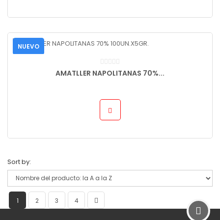
NUEVO
AMATLLER NAPOLITANAS 70%...
Sort by:
1
2
3
4