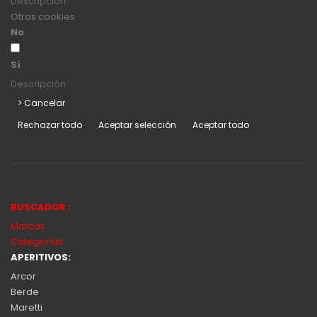
Descripción
Otras cookies
No
Sí
Descripción
> Cancelar
Rechazar todo
Aceptar selección
Aceptar todo
BUSCADOR :
Marcas
Categorías
APERITIVOS:
Arcor
Berde
Maretti