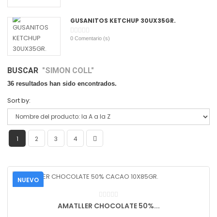
GUSANITOS KETCHUP 30UX35GR.
0
Comentario (s)
BUSCAR
"SIMON COLL"
36 resultados han sido encontrados.
Sort by:
1
2
3
4
NUEVO
AMATLLER CHOCOLATE 50%...