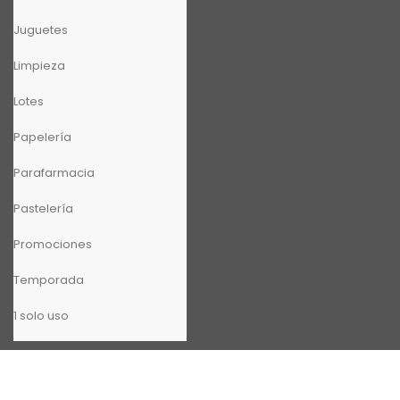
Juguetes
Limpieza
Lotes
Papelería
Parafarmacia
Pastelería
Promociones
Temporada
1 solo uso