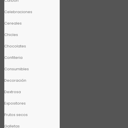
Carbón
Celebraciones
Cereales
Chicles
Chocolates
Confiteria
Consumibles
Decoración
Dextrosa
Expositores
Frutos secos
Galletas