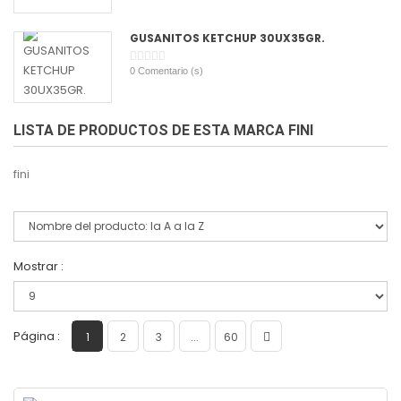
GUSANITOS KETCHUP 30UX35GR.
0
Comentario (s)
LISTA DE PRODUCTOS DE ESTA MARCA FINI
fini
Mostrar :
Página :
1
2
3
...
60