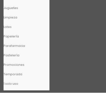
Juguetes
Limpieza
Lotes
Papelería
Parafarmacia
Pastelería
Promociones
Temporada
1 solo uso