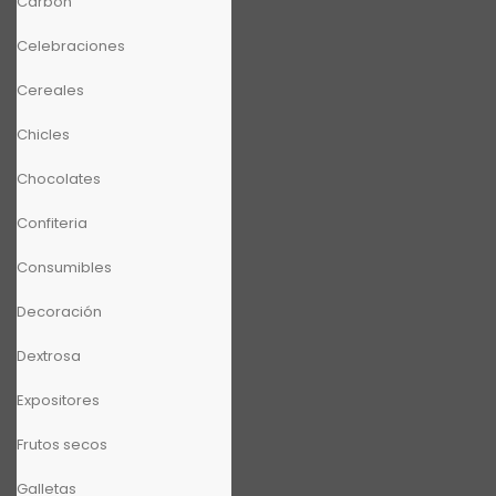
Carbón
Celebraciones
Cereales
Chicles
Chocolates
Confiteria
Consumibles
Decoración
Dextrosa
Expositores
Frutos secos
Galletas