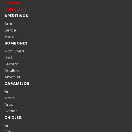
Marcas
Categorías
APERITIVOS:
Arcor
Berde
Maretti
BOMBONES:
Mon Cheri
Lindt
Ferrero
Doulton
Amatller
CARAMELOS:
Fini
Mar's
Arcor
Skittles
CHICLES:
Fini
Orbit