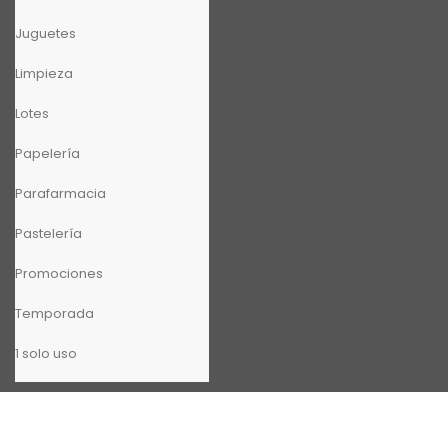
Juguetes
Limpieza
Lotes
Papelería
Parafarmacia
Pastelería
Promociones
Temporada
1 solo uso