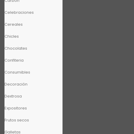
Carbón
Celebraciones
Cereales
Chicles
Chocolates
Confiteria
Consumibles
Decoración
Dextrosa
Expositores
Frutos secos
Galletas