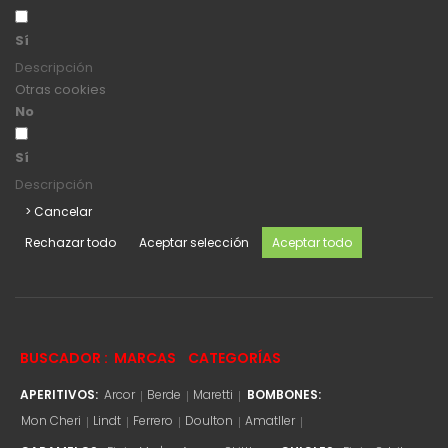
Sí
Descripción
Otras cookies
No
Sí
Descripción
> Cancelar
Rechazar todo
Aceptar selección
Aceptar todo
BUSCADOR :
MARCAS
CATEGORÍAS
APERITIVOS:
Arcor
Berde
Maretti
BOMBONES:
Mon Cheri
Lindt
Ferrero
Doulton
Amatller