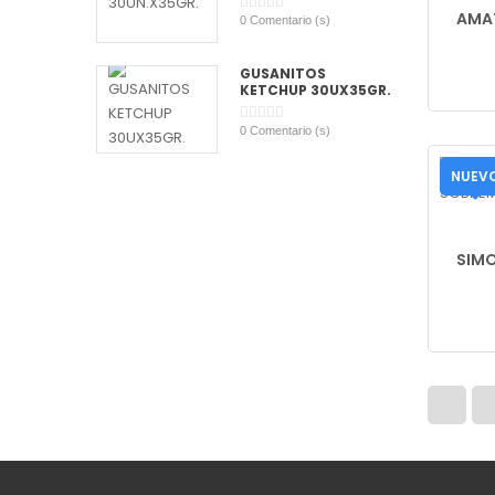
AMAT
0
Comentario (s)
GUSANITOS
KETCHUP 30UX35GR.
0
Comentario (s)
NUEV
SIMO