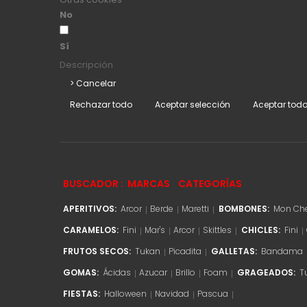
No
Sí
Descripción
> Cancelar
Rechazar todo
Aceptar selección
Aceptar tod
BUSCADOR :
MARCAS
CATEGORÍAS
APERITIVOS:
Arcor
Berde
Maretti
BOMBONES:
Mon Che
CARAMELOS:
Fini
Mar's
Arcor
Skittles
CHICLES:
Fini
FRUTOS SECOS:
Tukan
Picadita
GALLETAS:
Bandama
GOMAS:
Ácidas
Azucar
Brillo
Foam
GRAGEADOS:
T
FIESTAS:
Halloween
Navidad
Pascua