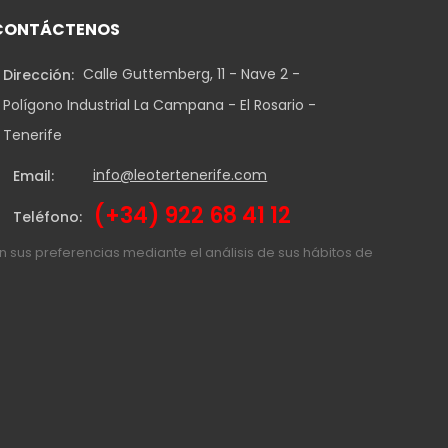
CONTÁCTENOS
Calle Guttemberg, 11 - Nave 2 -
Dirección:
Polígono Industrial La Campana - El Rosario -
Tenerife
info@leotertenerife.com
Email:
(+34) 922 68 41 12
Teléfono:
on sus preferencias mediante el análisis de sus hábitos de