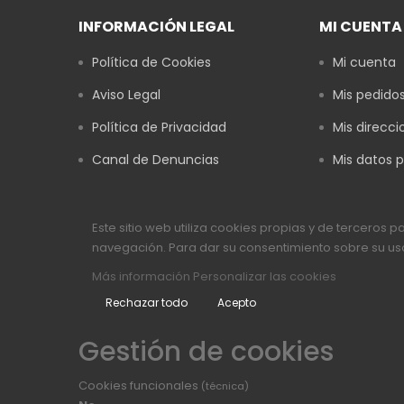
INFORMACIÓN LEGAL
MI CUENTA
Política de Cookies
Mi cuenta
Aviso Legal
Mis pedido
Política de Privacidad
Mis direcci
Canal de Denuncias
Mis datos 
Este sitio web utiliza cookies propias y de terceros 
navegación. Para dar su consentimiento sobre su uso
Más información
Personalizar las cookies
Rechazar todo
Acepto
Gestión de cookies
Cookies funcionales
(técnica)