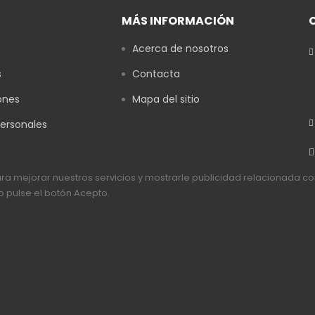
MÁS INFORMACIÓN
Acerca de nosotros
s
Contacta
ones
Mapa del sitio
personales
para mejorar nuestros servicios y mostrarle publicidad relacionada c
 pulse el botón Acepto.