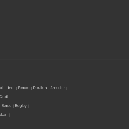
o
ri
Lindt
Ferrero
Doulton
Amatller
Orbit
Berde
Bagley
ukan