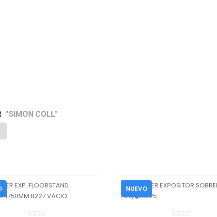
R
"SIMON COLL"
O
NUEVO