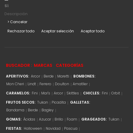
Sí
Descripción
> Cancelar
Rechazar todo
Aceptar selección
Aceptar todo
BUSCADOR :
MARCAS
CATEGORÍAS
APERITIVOS:
Arcor
Berde
Maretti
BOMBONES:
Mon Cheri
Lindt
Ferrero
Doulton
Amatller
CARAMELOS:
Fini
Mar's
Arcor
Skittles
CHICLES:
Fini
Orbit
FRUTOS SECOS:
Tukan
Picadita
GALLETAS:
Bandama
Berde
Bagley
GOMAS:
Ácidas
Azucar
Brillo
Foam
GRAGEADOS:
Tukan
FIESTAS:
Halloween
Navidad
Pascua