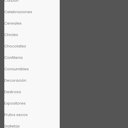
Carbón
Celebraciones
Cereales
Chicles
Chocolates
Confiteria
Consumibles
Decoración
Dextrosa
Expositores
Frutos secos
Galletas