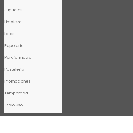
Juguetes
Limpieza
Lotes
Papelería
Parafarmacia
Pastelería
Promociones
Temporada
1 solo uso