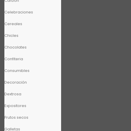
Carbón
Celebraciones
Cereales
Chicles
Chocolates
Confiteria
Consumibles
Decoración
Dextrosa
Expositores
Frutos secos
Galletas