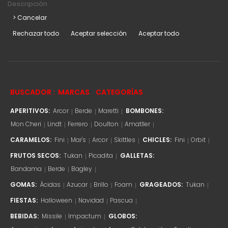
Descripción
> Cancelar
Rechazar todo
Aceptar selección
Aceptar todo
BUSCADOR :
MARCAS
CATEGORÍAS
APERITIVOS:
Arcor
Berde
Maretti
BOMBONES:
Mon Cheri
Lindt
Ferrero
Doulton
Amatller
CARAMELOS:
Fini
Mar's
Arcor
Skittles
CHICLES:
Fini
Orbit
FRUTOS SECOS:
Tukan
Picadita
GALLETAS:
Bandama
Berde
Bagley
GOMAS:
Ácidas
Azucar
Brillo
Foam
GRAGEADOS:
Tukan
FIESTAS:
Halloween
Navidad
Pascua
BEBIDAS:
Missile
Impactum
GLOBOS: