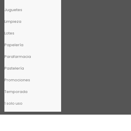
Juguetes
Limpieza
Lotes
Papelería
Parafarmacia
Pastelería
Promociones
Temporada
1 solo uso