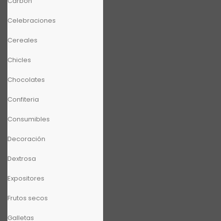
Carbón
Celebraciones
Cereales
Chicles
Chocolates
Confiteria
Consumibles
Decoración
Dextrosa
Expositores
Frutos secos
Galletas