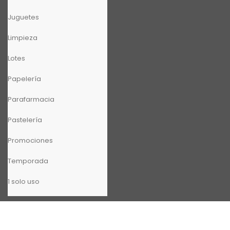
Juguetes
Limpieza
Lotes
Papelería
Parafarmacia
Pastelería
Promociones
Temporada
1 solo uso