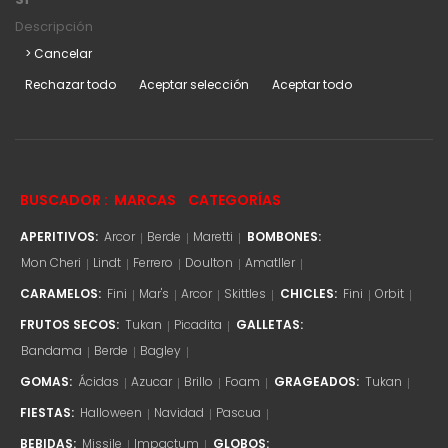
Descripción
> Cancelar
Rechazar todo
Aceptar selección
Aceptar todo
BUSCADOR :
MARCAS
CATEGORÍAS
APERITIVOS:
Arcor
Berde
Maretti
BOMBONES:
Mon Cheri
Lindt
Ferrero
Doulton
Amatller
CARAMELOS:
Fini
Mar's
Arcor
Skittles
CHICLES:
Fini
Orbit
FRUTOS SECOS:
Tukan
Picadita
GALLETAS:
Bandama
Berde
Bagley
GOMAS:
Ácidas
Azucar
Brillo
Foam
GRAGEADOS:
Tukan
FIESTAS:
Halloween
Navidad
Pascua
BEBIDAS:
Missile
Impactum
GLOBOS: