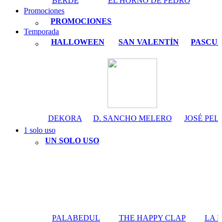
BERDÉ
EL HORNO DE PEDRO
Promociones
PROMOCIONES
Temporada
HALLOWEEN
SAN VALENTÍN
PASCU
DEKORA
D. SANCHO MELERO
JOSÉ PEL
1 solo uso
UN SOLO USO
PALABEDUL
THE HAPPY CLAP
LA 