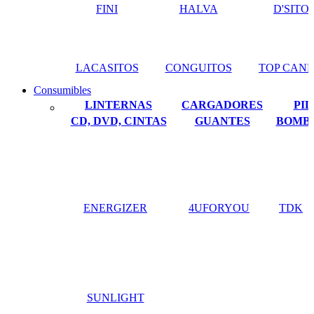
FINI
HALVA
D'SITO
LACASITOS
CONGUITOS
TOP CAN
Consumibles
LINTERNAS
CARGADORES
PIL
CD, DVD, CINTAS
GUANTES
BOMBI
ENERGIZER
4UFORYOU
TDK
SUNLIGHT