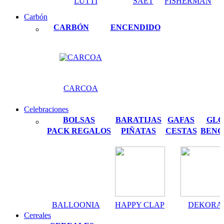
LUTTI
SAET
FISHERMAN
Carbón
CARBÓN
ENCENDIDO
CARCOA
Celebraciones
BOLSAS
BARATIJAS
GAFAS
GLO
PACK REGALOS
PIÑATAS
CESTAS
BENG
BALLOONIA
HAPPY CLAP
DEKORA
Cereales