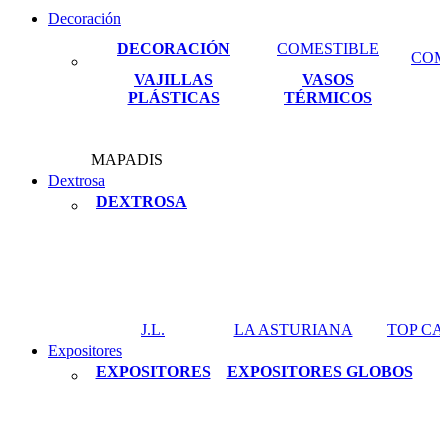
Decoración
DECORACIÓN
COMESTIBLE
COM
VAJILLAS
VASOS
PLÁSTICAS
TÉRMICOS
MAPADIS
Dextrosa
DEXTROSA
J.L.
LA ASTURIANA
TOP C
Expositores
EXPOSITORES
EXPOSITORES GLOBOS