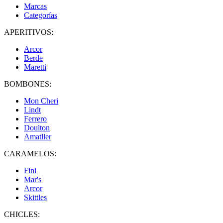
Marcas
Categorías
APERITIVOS:
Arcor
Berde
Maretti
BOMBONES:
Mon Cheri
Lindt
Ferrero
Doulton
Amatller
CARAMELOS:
Fini
Mar's
Arcor
Skittles
CHICLES: