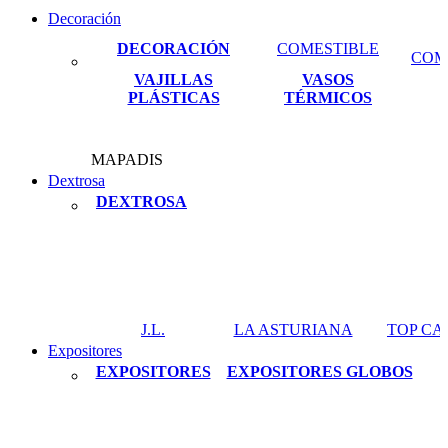
Decoración
DECORACIÓN
COMESTIBLE
COM
VAJILLAS
VASOS
PLÁSTICAS
TÉRMICOS
MAPADIS
Dextrosa
DEXTROSA
J.L.
LA ASTURIANA
TOP C
Expositores
EXPOSITORES
EXPOSITORES GLOBOS