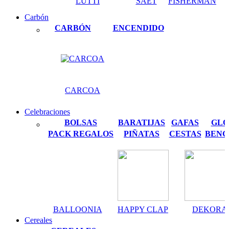
LUTTI
SAET
FISHERMAN
Carbón
CARBÓN
ENCENDIDO
CARCOA
Celebraciones
BOLSAS
BARATIJAS
GAFAS
GLO
PACK REGALOS
PIÑATAS
CESTAS
BENG
BALLOONIA
HAPPY CLAP
DEKORA
Cereales