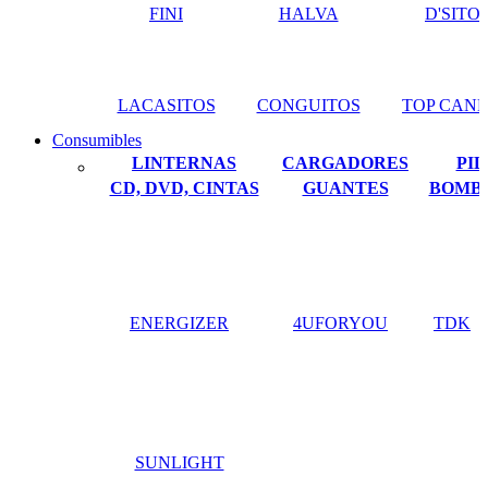
FINI
HALVA
D'SITO
LACASITOS
CONGUITOS
TOP CAN
Consumibles
LINTERNAS
CARGADORES
PIL
CD, DVD, CINTAS
GUANTES
BOMBI
ENERGIZER
4UFORYOU
TDK
SUNLIGHT