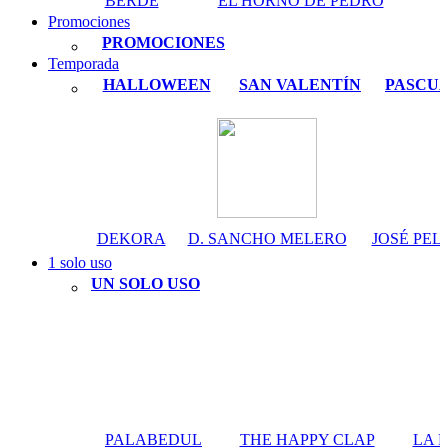
BERDÉ
EL HORNO DE PEDRO
Promociones
PROMOCIONES
Temporada
HALLOWEEN
SAN VALENTÍN
PASCU
DEKORA
D. SANCHO MELERO
JOSÉ PEL
1 solo uso
UN SOLO USO
PALABEDUL
THE HAPPY CLAP
LA 