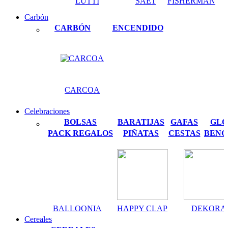
LUTTI
SAET
FISHERMAN
Carbón
CARBÓN
ENCENDIDO
CARCOA
Celebraciones
BOLSAS
BARATIJAS
GAFAS
GLO
PACK REGALOS
PIÑATAS
CESTAS
BENG
BALLOONIA
HAPPY CLAP
DEKORA
Cereales