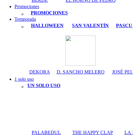
BERDÉ
EL HORNO DE PEDRO
Promociones
PROMOCIONES
Temporada
HALLOWEEN
SAN VALENTÍN
PASCU
DEKORA
D. SANCHO MELERO
JOSÉ PEL
1 solo uso
UN SOLO USO
PALABEDUL
THE HAPPY CLAP
LA 