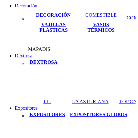
Decoración
DECORACIÓN
COMESTIBLE
COM
VAJILLAS
VASOS
PLÁSTICAS
TÉRMICOS
MAPADIS
Dextrosa
DEXTROSA
J.L.
LA ASTURIANA
TOP C
Expositores
EXPOSITORES
EXPOSITORES GLOBOS