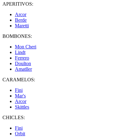
APERITIVOS:
Arcor
Berde
Maretti
BOMBONES:
Mon Cheri
Lindt
Ferrero
Doulton
Amatller
CARAMELOS:
Fini
Mar's
Arcor
Skittles
CHICLES:
Fini
Orbit