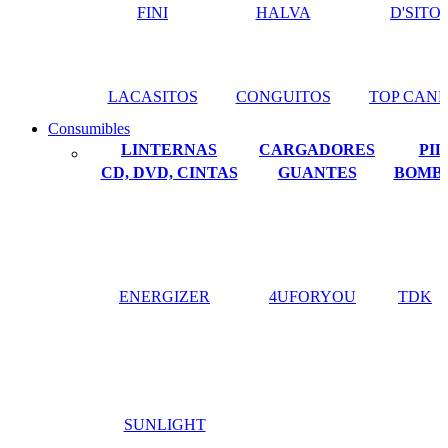
FINI
HALVA
D'SITO
LACASITOS
CONGUITOS
TOP CAN
Consumibles
LINTERNAS
CARGADORES
PIL
CD, DVD, CINTAS
GUANTES
BOMBI
ENERGIZER
4UFORYOU
TDK
SUNLIGHT