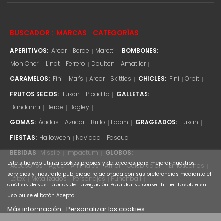
BUSCADOR :
MARCAS
CATEGORÍAS
APERITIVOS:
Arcor
Berde
Maretti
BOMBONES:
Mon Cheri
Lindt
Ferrero
Doulton
Amatller
CARAMELOS:
Fini
Mar's
Arcor
Skittles
CHICLES:
Fini
Orbit
FRUTOS SECOS:
Tukan
Picadita
GALLETAS:
Bandama
Berde
Bagley
GOMAS:
Ácidas
Azucar
Brillo
Foam
GRAGEADOS:
Tukan
FIESTAS:
Halloween
Navidad
Pascua
BEBIDAS:
Missile
Impactum
GLOBOS:
Este sitio web utiliza cookies propias y de terceros para mejorar nuestros
Accesorios
Agua
Animales
Amor
Celebración
Emoticonos
servicios y mostrarle publicidad relacionada con sus preferencias mediante el
Látex
Metalizados
Personajes
Punchball
análisis de sus hábitos de navegación. Para dar su consentimiento sobre su
uso pulse el botón Acepto.
Más información
Personalizar las cookies